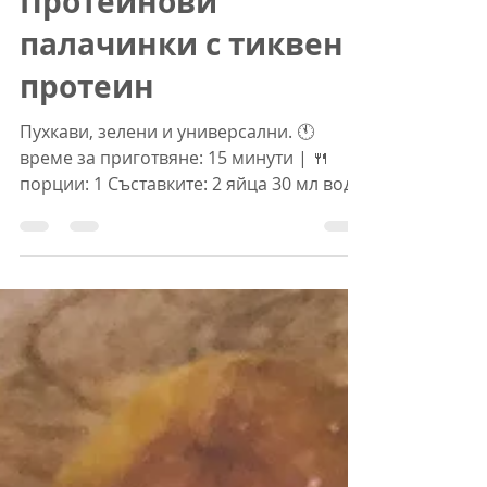
Теди
6.10.2021 г.
време за четене: 1 мин.
Протеинови
палачинки с тиквен
протеин
Пухкави, зелени и универсални. 🕚
време за приготвяне: 15 минути | 🍴
порции: 1 Съставките: 2 яйца 30 мл вода
30 гр тиквен протеин щипка...