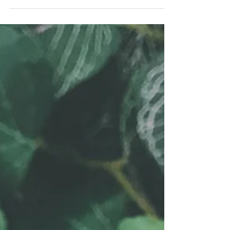
Съставките: 1 яйцe 50 мл кокосово...