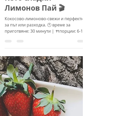
Теди
30.06.2021 г.
време за четене: 1 мин.
Кето сладки
Лимонов Пай 🎬
Кокосово-лимоново-свежи и перфектни
за път или разходка. 🕚 време за
приготвяне: 30 минути | 🍴порции: 6-12
Съставките 1 лимон (сок и...