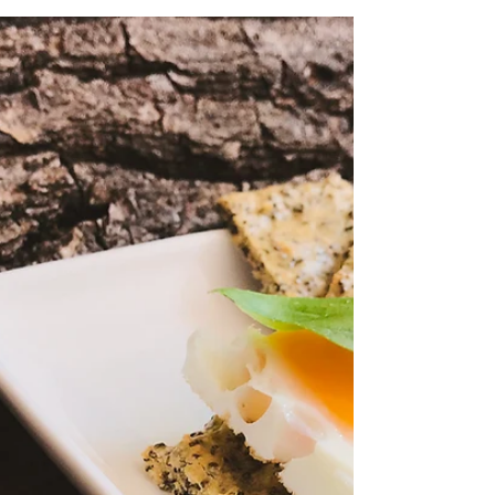
без захар 🎬
Нещо между двете ми любими
бисквитки - кокоска и ореховка :) 🕚
време за приготвяне: 30 минути | 🍴
порции: 4-6 Съставките 2 белтъка 40 гр...