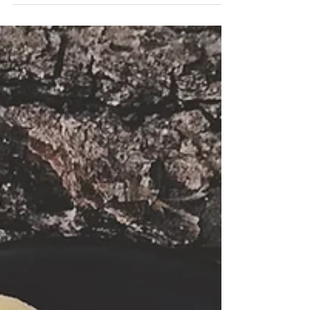
Четири семпли съставки и една
шоколадова форма :) 🕚 време за
приготвяне: 30 минути | 🍴порции: 6-10
Съставките 30 г какаово масло 20 г...