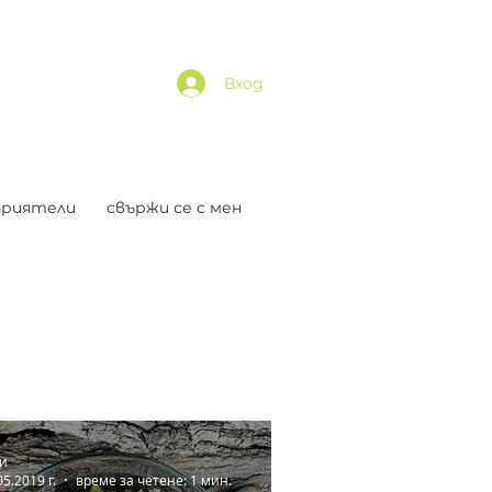
Вход
приятели
свържи се с мен
и
05.2019 г.
време за четене: 1 мин.