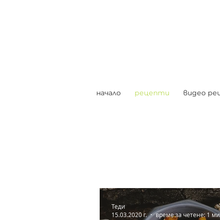
начало
рецепти
видео ре
Теди
15.03.2020 г.
време за четене: 1 ми