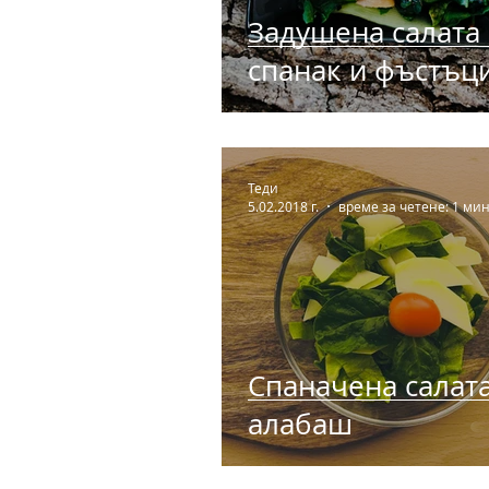
Задушена салата 
спанак и фъстъц
Теди
5.02.2018 г.
време за четене: 1 мин
Спаначена салата
алабаш