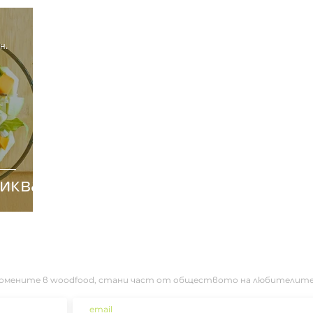
н.
тиква
ромените в woodfood, стани част от обществото на любителите на