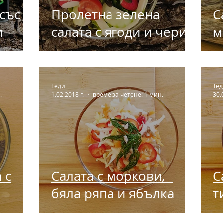
със
Пролетна зелена
С
и
салата с ягоди и чери
м
домати
Теди
Тед
.
1.02.2018 г.
време за четене: 1 мин.
30.
 с
Салата с моркови,
С
бяла ряпа и ябълка
т