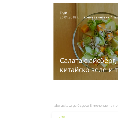
Теди
26.01.2018 г.
време за четене: 1 ми
Салата с айсберг,
китайско зеле и 
ако искаш да бъдеш в течение на п