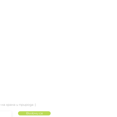
 храна и природа :)
включи се