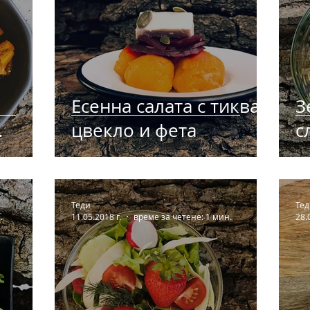
Есенна салата с тиква,
З
цвекло и фета
с
б
Теди
Тед
.
11.05.2018 г.
време за четене: 1 мин.
28.