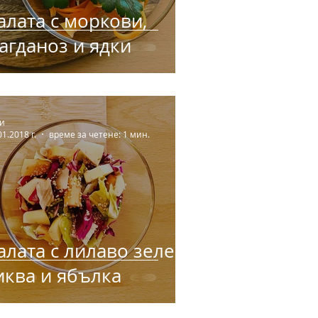
алата с моркови,
агданоз и ядки
и
01.2018 г.
време за четене: 1 мин.
алата с лилаво зеле,
иква и ябълка