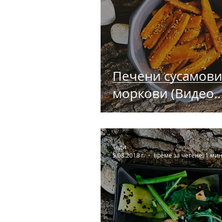
Печени сусамови
моркови (Видео
Рецепта)
Теди
5.08.2018 г.
време за четене: 1 мин