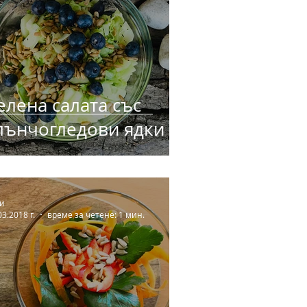
елена салата със
лънчогледови ядки и
оровинки
и
03.2018 г.
време за четене: 1 мин.