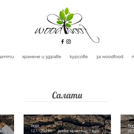
цепти
хранене и здраве
курсове
за woodfood
Салати
Теди
Тед
н.
12.11.2019 г.
време за четене: 1 мин.
28.