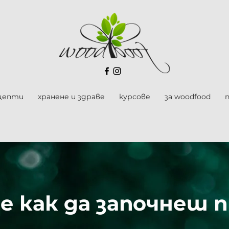
цепти
хранене и здраве
курсове
за woodfood
е как да започнеш 