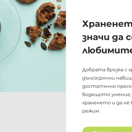
Храненето
значи да
любимите
Добрата връзка с 
дългосрочни навиц
достатъчно пресме
водещото умение, 
храненето и да не 
режим.