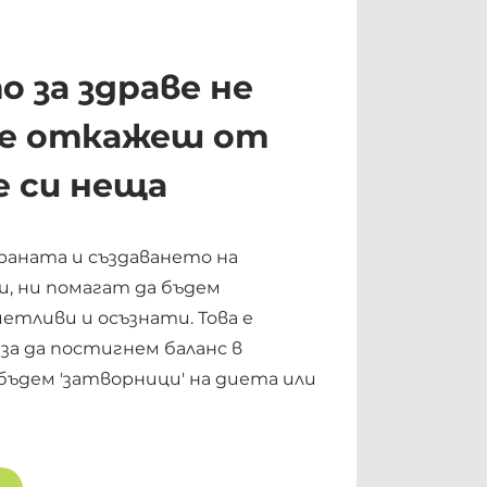
 за здраве не
 се откажеш от
 си неща
храната и създаването на
и, ни помагат да бъдем
тливи и осъзнати. Това е
за да постигнем баланс в
бъдем 'затворници' на диета или