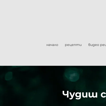
начало
рецепти
видео ре
Чудиш с