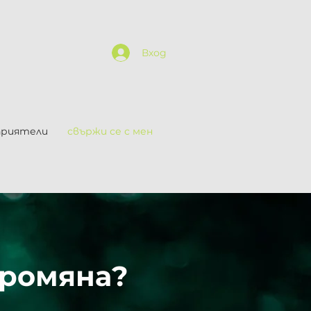
Вход
приятели
свържи се с мен
промяна?