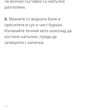
че всички съставки са напълно 
разтопени.
6.
 Махнете от водната баня и 
пресипете в сух и чист буркан. 
Изчакайте течния кето шоколад да 
изстине напълно, преди да 
затворите с капачка.
♡