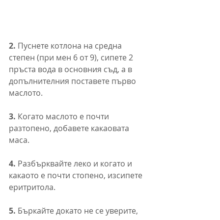
2.
 Пуснете котлона на средна 
степен (при мен 6 от 9), сипете 2 
пръста вода в основния съд, а в 
допълнителния поставете първо 
маслото.
3.
 Когато маслото е почти 
разтопено, добавете какаовата 
маса. 
4.
 Разбърквайте леко и когато и 
какаото е почти стопено, изсипете 
еритритола.
5.
 Бъркайте докато не се уверите, 