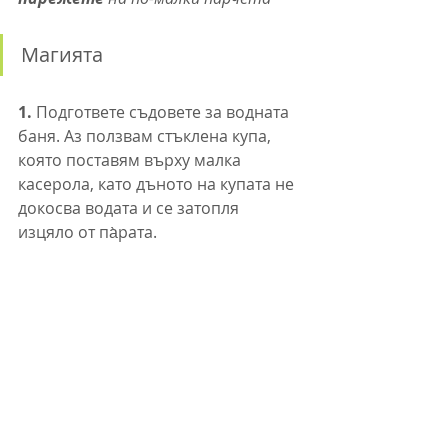
Магията
1.
Подгответе съдовете за водната 
баня. Аз ползвам стъклена купа, 
която поставям върху малка 
касерола, като дъното на купата не 
докосва водата и се затопля 
изцяло от па̀рата.