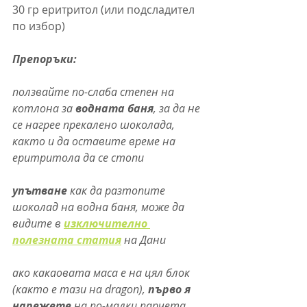
30 гр еритритол (или подсладител 
по избор)
Препоръки:
ползвайте по-слаба степен на 
котлона за 
водната баня
, за да не 
се нагрее прекалено шоколада, 
както и да оставите време на 
еритритола да се стопи
упътване
 как да разтопите 
шоколад на водна баня, може да 
видите в 
изключително 
полезната статия
 на Дани
ако какаовата маса е на цял блок 
(както е тази на dragon), 
първо я 
нарежете 
на по-малки парчета