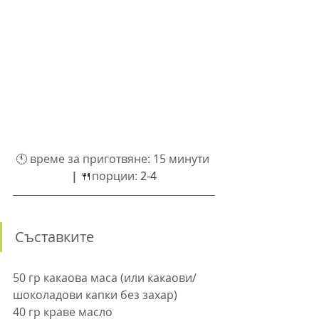
🕚 
време за приготвяне: 
15 минути 
| 
🍴
порции: 
2-4
Съставките
50 гр какаова маса (или какаови/
шоколадови капки без захар)
40 гр краве масло