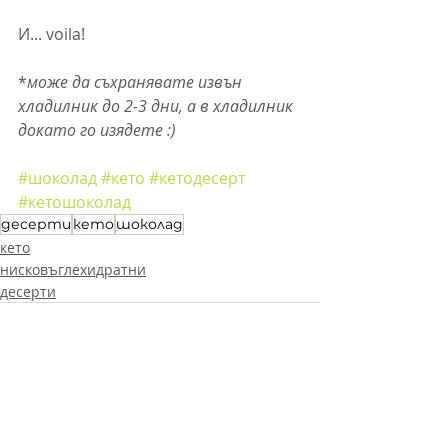
И... voila!
*
може да съхранявате извън 
хладилник до 2-3 дни, а в хладилник 
докато го изядете :)
#шоколад
#кето
#кетодесерт
#кетошоколад
десерти
кето
шоколад
кето
нисковъглехидратни
десерти