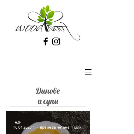
Дипове
и супи
Теди
16.04.2020 г.
време за четене: 1 мин.