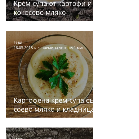
Крем-супа от картофи и
кокосово мляко
Теди
18.05.2018 г.
време за четене: 1 мин.
Картофена крем-супа със
соево мляко и кладница
Теди