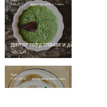
8.05.2018 г.
време за четене: 1 мин.
Дип от тофу, спанак и див
чесън
Теди
15.01.2018 г.
време за четене: 1 мин.