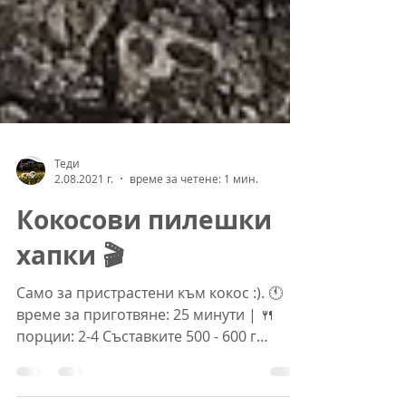
Теди
2.08.2021 г.
време за четене: 1 мин.
Кокосови пилешки
хапки 🎬
Само за пристрастени към кокос :). 🕚
време за приготвяне: 25 минути | 🍴
порции: 2-4 Съставките 500 - 600 г
пилешко филе 3 с. л разтопено...