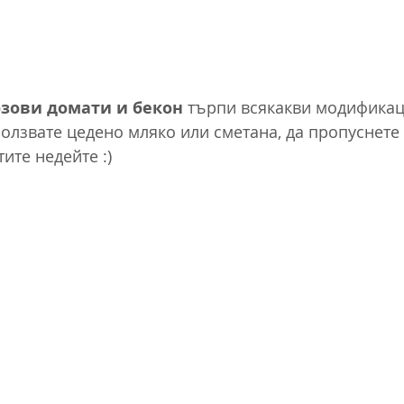
озови домати и бекон
 търпи всякакви модификац
ползвате цедено мляко или сметана, да пропуснете
ите недейте :)