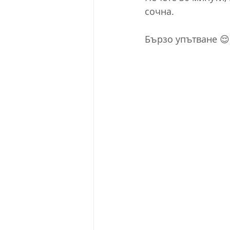
сочна.
Бързо упътване 😌