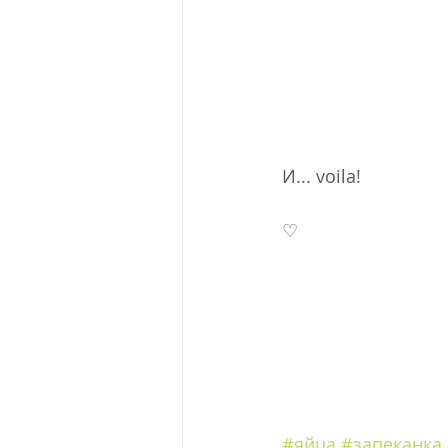
И... voila! 
♡
#яйца
#запеканка