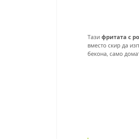
Тази 
фритата с р
вместо скир да из
бекона, само домат