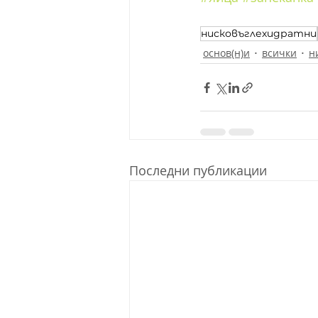
нисковъглехидратни
основ(н)и
всички
н
Последни публикации