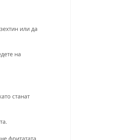
зехтин или да 
дете на 
ато станат 
та.
ане фритатата 