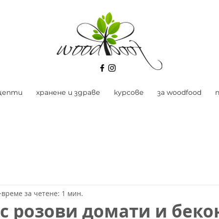
цепти
хранене и здраве
курсове
за woodfood
време за четене: 1 мин.
с розови домати и беко