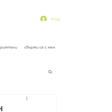
Вход
приятели
свържи се с мен
н