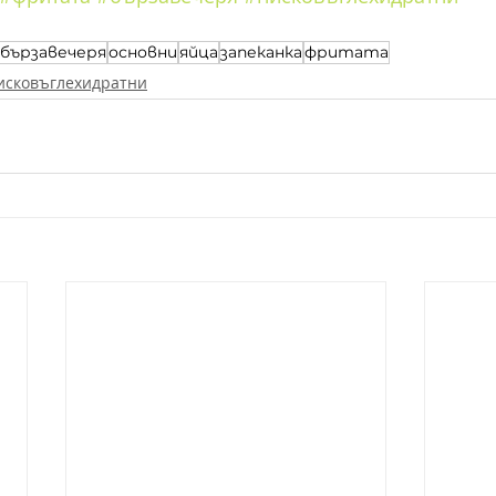
бързавечеря
основни
яйца
запеканка
фритата
исковъглехидратни