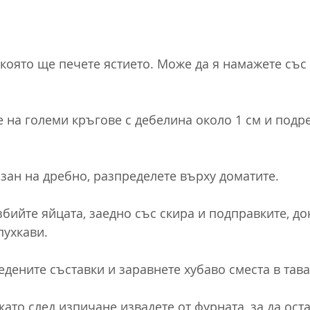
 която ще печете ястието. Може да я намажете със 
 на големи кръгове с дебелина около 1 см и подре
зан на дребно, разпределете върху доматите.
бийте яйцата, заедно със скира и подправките, док
пухкави.
едените съставки и заравнете хубаво сместа в тава
като след изпичане извадете от фурната, за да ост