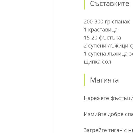
Съставките
200-300 гр спанак
1 краставица
15-20 фъстъка
2 супени лъжици с
1 супена лъжица з
щипка сол
Магията
Нарежете фъстъцит
Измийте добре спа
Загрейте тиган с 