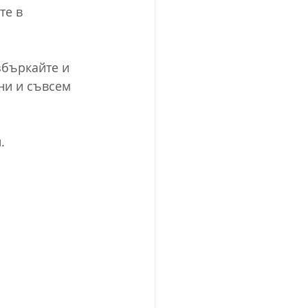
те в 
збъркайте и 
ни и съвсем 
.