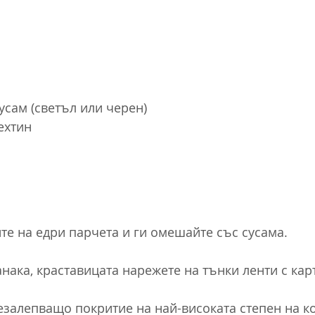
усам (светъл или черен)
ехтин
е на едри парчета и ги омешайте със сусама.
нака, краставицата нарежете на тънки ленти с ка
незалепващо покритие на най-високата степен на ко