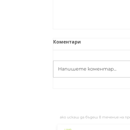
Коментари
Напишете коментар...
Бишкотена
"бисквитена" торта
ако искаш да бъдеш в течение на п