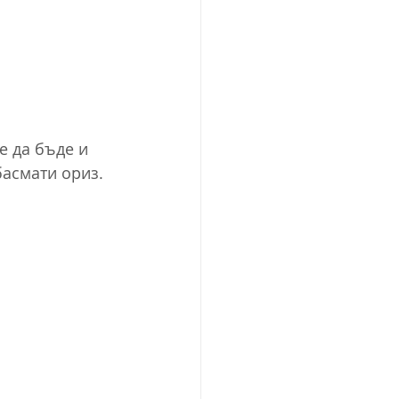
е да бъде и 
басмати ориз.