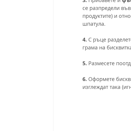
3. 
Прибавете и 
фъ
се разпредели във
продуктите) и отн
шпатула.
4. 
С ръце разделете
грама на бисквитка
5. 
Размесете поотд
6. 
Оформете бискви
изглеждат така (иг