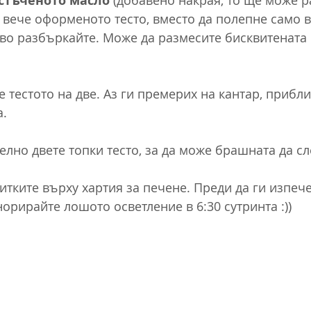
стъченото масло 
(добавено накрая, то ще може 
 вече оформеното тесто, вместо да полепне само в 
ово разбъркайте. Може да размесите бисквитената 
 тестото на две. Аз ги премерих на кантар, прибли
. 
елно двете топки тесто, за да може брашната да сл
тките върху хартия за печене. Преди да ги изпече
норирайте лошото осветление в 6:30 сутринта :))