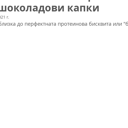
 шоколадови капки
21 г.
близка до перфектната протеинова бисквита или "б