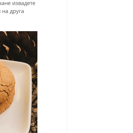
чане извадете 
 на друга 