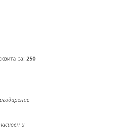
квита са: 
250 
агодарение 
пасивен и 