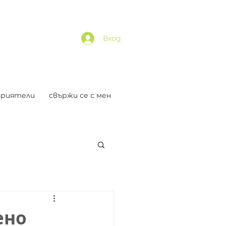
Вход
приятели
свържи се с мен
ено