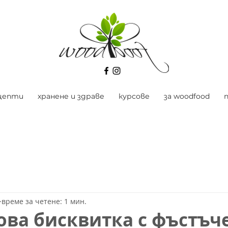
цепти
хранене и здраве
курсове
за woodfood
време за четене: 1 мин.
ова бисквитка с фъстъч