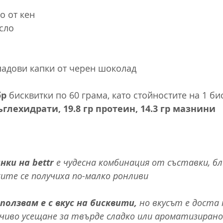
о
о от кен
сло
ладови капки от черен шоколад
бр
 бисквитки по 60 грама, като стойностите на 1 бис
ъглехидрати, 19.8 гр протеин, 14.3 гр мазнини
ки на bettr 
е чудесна комбинация от съставки, бл
ите се получиха по-малко ронливи
олзвам е с вкус на бисквити, 
но вкусът е доста 
иво усещане за твърде сладко или ароматизирано