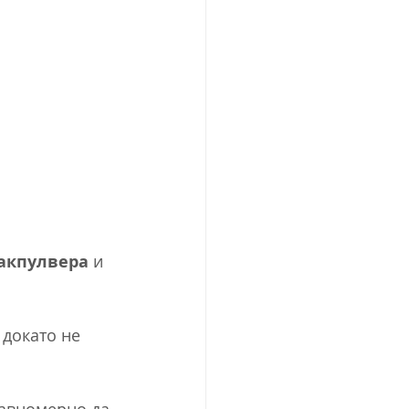
акпулвера
 и 
 докато не 