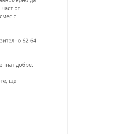
равномерно да 
част от 
смес с 
зително 62-64 
епнат добре.
те, ще 