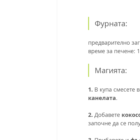
Фурната:
предварително заг
време за печене: 
Магията:
1.
 В купа смесете 
канелата
.
2. 
Добавете 
кокос
започне да се полу