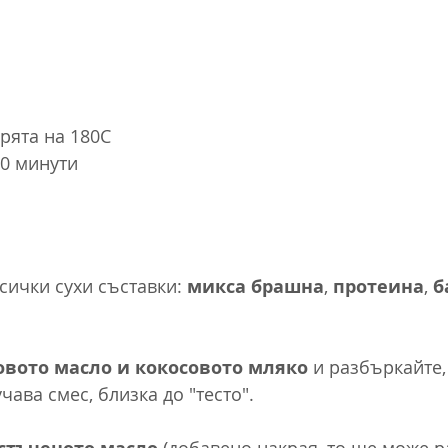
рята на 180C
10 минути
всички сухи съставки: 
микса брашна
, 
протеина
, 
б
овото масло и кокосовото мляко
 и разбъркайте,
чава смес, близка до "тесто".