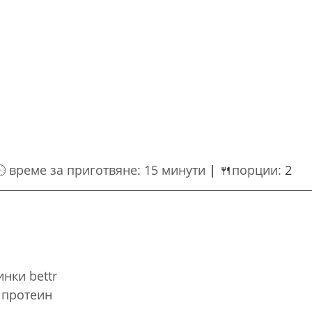
 
време за приготвяне: 
15 минути 
| 
🍴
порции: 
2
инки bettr
 протеин