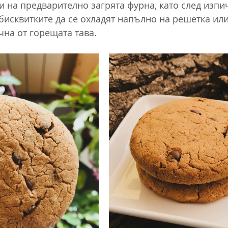
и на предварително загрята фурна, като след изпи
бисквитките да се охладят напълно на решетка или
чна от горещата тава.