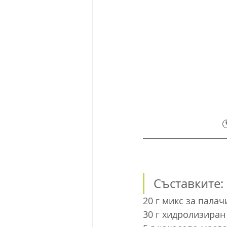

Съставките:
20 г микс за палач
30 г хидролизиран