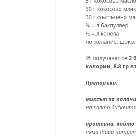
5 г кокосово масл
30 г кокосово мляк
30 г фъстъчено ма
¼ ч.л бакпулвер
½ ч.л канела
по желание: шоко
🍪 получават се 
2 
калории, 8.8 гр в
Препоръки:
миксът за палачин
на която бисквитк
протеина, който п
няма това натрапч