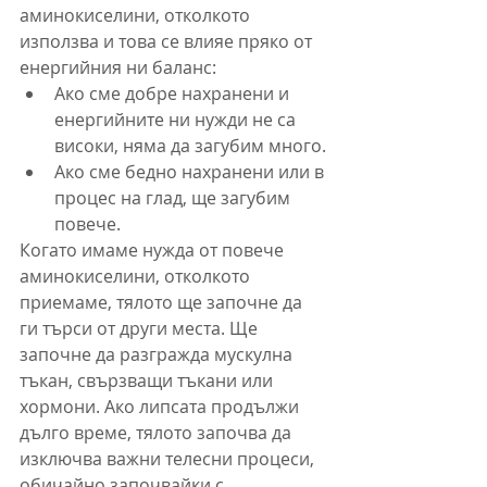
аминокиселини, отколкото 
използва и това се влияе пряко от 
енергийния ни баланс:
Ако сме добре нахранени и 
енергийните ни нужди не са 
високи, няма да загубим много.
Ако сме бедно нахранени или в 
процес на глад, ще загубим 
повече.
Когато имаме нужда от повече 
аминокиселини, отколкото 
приемаме, тялото ще започне да 
ги търси от други места. Ще 
започне да разгражда мускулна 
тъкан, свързващи тъкани или 
хормони. Ако липсата продължи 
дълго време, тялото започва да 
изключва важни телесни процеси, 
обичайно започвайки с 