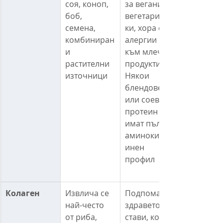
соя, коноп, 
за вегани, 
боб, 
вегетарианс
семена, 
ки, хора с 
комбиниран
алергии 
и 
към млечни 
растителни 
продукти
източници
Някои 
блендове 
или соев 
протеин 
имат пълен 
аминокисел
инен 
профил
Колаген
Извлича се 
Подпомага 
най-често 
здравето на 
от риба, 
стави, кожа, 