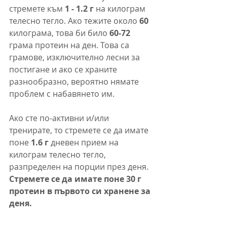
стремете към
 1 - 1.2 г
 на килограм 
телесно тегло. Ако тежите около 
60
килограма, това би било 
60-72
грама протеин на ден. Това са 
грамове, изключително лесни за 
постигане и ако се храните 
разнообразно, вероятно нямате 
проблем с набавянето им. 
Ако сте по-активни и/или 
тренирате, то стремете се да имате 
поне 
1.6 г
 дневен прием на 
килограм телесно тегло, 
разпределен на порции през деня. 
Стремете се да имате поне 30 г 
протеин в първото си хранене за 
деня.