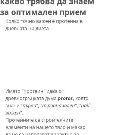
какво трябва да знаем
за оптимален прием
Колко точно важен е протеина в 
дневната ни диета
Името "протеин" идва от 
древногръцката дума 
protos
, която 
значи "
първи
", "
първоначален
", "
най-
важен
".
Протеините са строителните 
елементи на нашето тяло и макар 
да не се използват директно за 