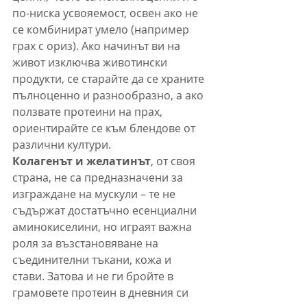
по-ниска усвояемост, освен ако не 
се комбинират умело (например 
грах с ориз). Ако начинът ви на 
живот изключва животински 
продукти, се старайте да се храните 
пълноценно и разнообразно, а ако 
ползвате протеини на прах, 
ориентирайте се към блендове от 
различни култури.
Колагенът и желатинът
, от своя 
страна, не са предназначени за 
изграждане на мускули – те не 
съдържат достатъчно есенциални 
аминокиселини, но играят важна 
роля за възстановяване на 
съединителни тъкани, кожа и 
стави. Затова и не ги бройте в 
грамовете протеин в дневния си 