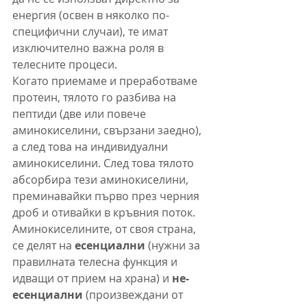
енергия (освен в няколко по-
специфични случаи), те имат 
изключително важна роля в 
телесните процеси.
Когато приемаме и преработваме 
протеин, тялото го разбива на 
пептиди (две или повече 
аминокиселини, свързани заедно), 
а след това на индивидуални 
аминокиселини. След това тялото 
абсорбира тези аминокиселини, 
преминавайки първо през черния 
дроб и отивайки в кръвния поток.
Аминокиселините, от своя страна, 
се делят на 
есенциални
 (нужни за 
правилната телесна функция и 
идващи от прием на храна) и 
не-
есенциални
 (произвеждани от 