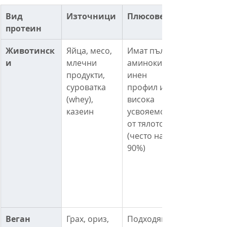
Вид 
Източници
Плюсове
протеин
Животинск
Яйца, месо, 
Имат пълен 
и
млечни 
аминокисел
продукти, 
инен 
суроватка 
профил и 
(whey), 
висока 
казеин
усвояемост 
от тялото 
(често над 
90%)
Веган
Грах, ориз, 
Подходящи 