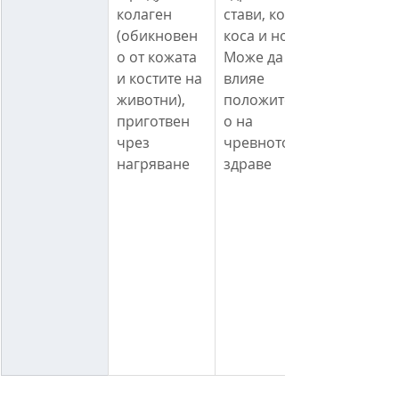
колаген 
стави, кожа, 
(обикновен
коса и нокти
о от кожата 
Може да 
и костите на 
влияе 
животни), 
положителн
приготвен 
о на 
чрез 
чревното 
нагряване
здраве