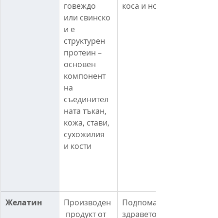
говеждо 
коса и нокти
или свинско 
и е 
структурен 
протеин – 
основен 
компонент 
на 
съединител
ната тъкан, 
кожа, стави, 
сухожилия 
и кости
Желатин
Производен
Подпомага 
 продукт от 
здравето на 