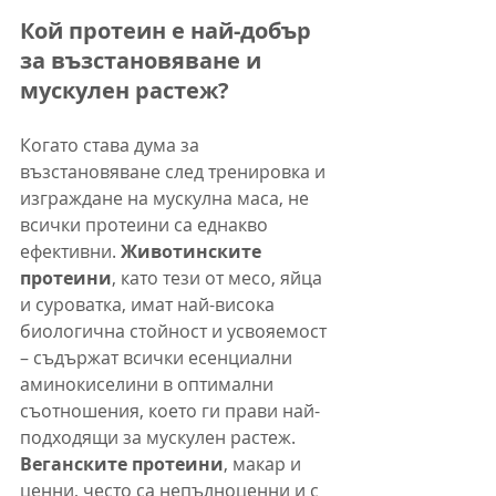
Кой протеин е най-добър 
за възстановяване и 
мускулен растеж?
Когато става дума за 
възстановяване след тренировка и 
изграждане на мускулна маса, не 
всички протеини са еднакво 
ефективни. 
Животинските 
протеини
, като тези от месо, яйца 
и суроватка, имат най-висока 
биологична стойност и усвояемост 
– съдържат всички есенциални 
аминокиселини в оптимални 
съотношения, което ги прави най-
подходящи за мускулен растеж. 
Веганските протеини
, макар и 
ценни, често са непълноценни и с 