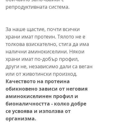
репродуктивната система.
За наше щастие, почти всички 
храни имат протеин. Тялото не е 
толкова взискателно, стига да има 
налични аминокиселини. Някои 
храни имат по-добър профил, 
други не, независимо дали са веган 
или от животински произход. 
Качеството на протеина 
обикновено зависи от неговия 
аминокиселинен профил и 
бионаличността - колко добре 
се усвоява и използва от 
организма.