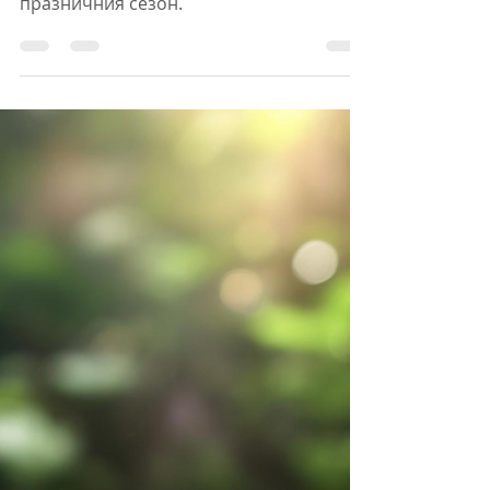
Как да останем в
баланс по време на
празниците
Съвети за здравословно хранене,
активност и спокойствие през
празничния сезон.