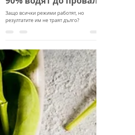
Защо всички
режими работят, но
90% водят до провал
Защо всички режими работят, но
резултатите им не траят дълго?