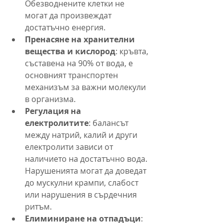
Обезводнените клетки не 
могат да произвеждат 
достатъчно енергия.
Пренасяне на хранителни 
вещества и кислород
: кръвта, 
съставена на 90% от вода, е 
основният транспортен 
механизъм за важни молекули 
в организма.
Регулация на 
електролитите
: балансът 
между натрий, калий и други 
електролити зависи от 
наличието на достатъчно вода. 
Нарушенията могат да доведат 
до мускулни крампи, слабост 
или нарушения в сърдечния 
ритъм.
Елиминиране на отпадъци
: 