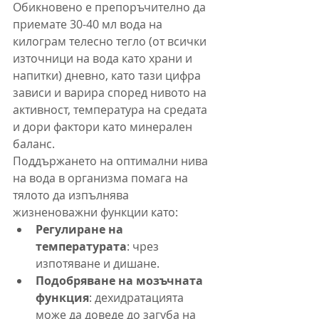
Обикновено е препоръчително да 
приемате 30-40 мл вода на 
килограм телесно тегло (от всички 
източници на вода като храни и 
напитки) дневно, като тази цифра 
зависи и варира според нивото на 
активност, температура на средата 
и дори фактори като минерален 
баланс.
Поддържането на оптимални нива 
на вода в организма помага на 
тялото да изпълнява 
жизненоважни функции като:
Регулиране на 
температурата
: чрез 
изпотяване и дишане.
Подобряване на мозъчната 
функция
: дехидратацията 
може да доведе до загуба на 