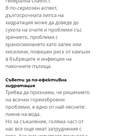
генерална слабост.
В по-сериозен аспект, 
дългосрочната липса на 
хидратация може да доведе до 
сухота на очите и проблеми със 
зрението, проблеми с 
храносмилането като запек или 
киселини, повишен риск от камъни 
в бъбреците и инфекции на 
пикочните пътища.
Съвети за по-ефективна 
хидратация
Трябва да признаем, че решението 
на всички гореизброени 
проблеми, е едно от най-лесните: 
пиене на вода.
Но за съжаление, голяма част от 
нас все още имат затруднения с 