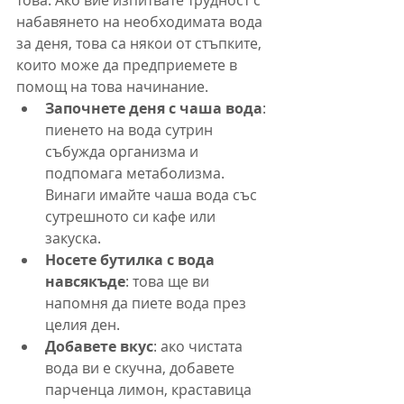
това. Ако вие изпитвате трудност с 
набавянето на необходимата вода 
за деня, това са някои от стъпките, 
които може да предприемете в 
помощ на това начинание.
Започнете деня с чаша вода
: 
пиенето на вода сутрин 
събужда организма и 
подпомага метаболизма. 
Винаги имайте чаша вода със 
сутрешното си кафе или 
закуска.
Носете бутилка с вода 
навсякъде
: това ще ви 
напомня да пиете вода през 
целия ден.
Добавете вкус
: ако чистата 
вода ви е скучна, добавете 
парченца лимон, краставица 