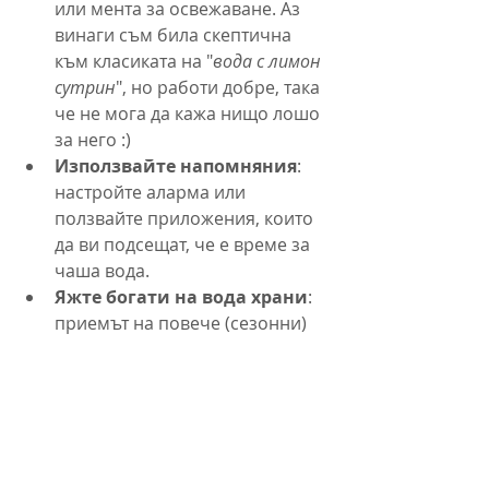
или мента за освежаване. Аз 
винаги съм била скептична 
към класиката на "
вода с лимон 
сутрин
", но работи добре, така 
че не мога да кажа нищо лошо 
за него :)
Използвайте напомняния
: 
настройте аларма или 
ползвайте приложения, които 
да ви подсещат, че е време за 
чаша вода.
Яжте богати на вода храни
: 
приемът на повече (сезонни) 
плодове и зеленчуци е чудесен 
начин за допълнителна 
хидратация.
Не замествайте водата със 
захарни и високо-
калорични напитки: 
така ще 