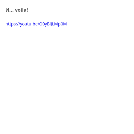
И... voila!
https://youtu.be/O0yBlJLMp0M
#царевиченхляб
#печива
#хляб
видео
печива
хляб
хляб и печива
всички
леки закуски