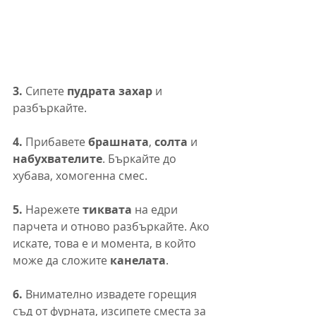
3. 
Сипете
 пудрата захар 
и 
разбъркайте.
4. 
Прибавете 
брашната
, 
солта
 и 
набухвателите
. Бъркайте до 
хубава, хомогенна смес.
5. 
Нарежете 
тиквата 
на едри 
парчета и отново разбъркайте. Ако 
искате, това е и момента, в който 
може да сложите 
канелата
.
6. 
Внимателно извадете горещия 
съд от фурната, изсипете сместа за 