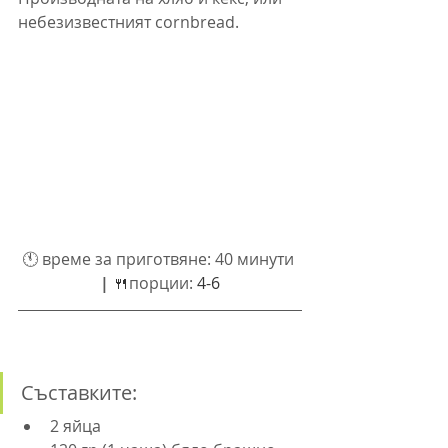
небезизвестният cornbread.
🕚 
време за приготвяне: 
40 минути 
| 
🍴
порции: 
4-6
Съставките:
2 яйца