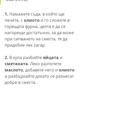
1.
 Намажете съда, в който ще 
печете, с 
олиото 
и го сложете в 
горещата фурна, целта е да се 
нагорещи достатъчно, за да може 
при сипването на сместа, тя да 
придобие лек загар.
2. 
В купа разбийте
 яйцата
 и 
сметаната
. Леко разтопете 
маслото
, добавете него и 
олиото
и разбъркайте докато се разнесат 
добре в сместа.