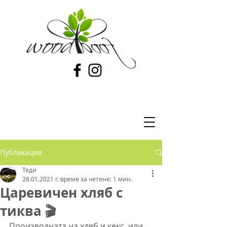
Публикация
Теди
28.01.2021 г.
време за четене: 1 мин.
Царевичен хляб с
тиква 🎬
Производната на хляб и кекс, или 