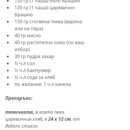
120 гр (1 чаша) бяло брашно
120 гр (1 чаша) царевично 
брашно
150 гр сготвена тиква (варена 
или на па̀ра)
40 гр масло
40 гр растително олио (по ваш 
избор)
30 гр пудра захар
½ ч.л сол
½ ч.л бакпулвер
½ ч.л сода за хляб
по желание: 1 ч.л канела
Препоръки:
тавичката, 
в която пека 
царевичния хляб, е 
24 х 12 см
, от 
дебело стъкло