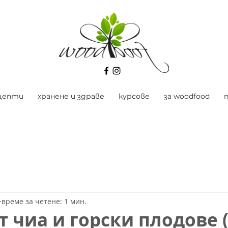
цепти
хранене и здраве
курсове
за woodfood
време за четене: 1 мин.
т чиа и горски плодове 