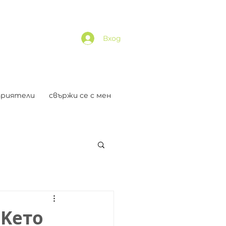
Вход
приятели
свържи се с мен
(Kето