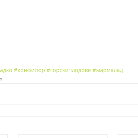
адко
#конфитюр
#горскиплодове
#мармалад
о