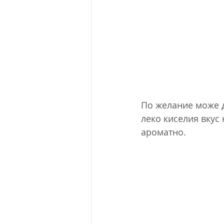
По желание може д
леко киселия вкус 
ароматно.