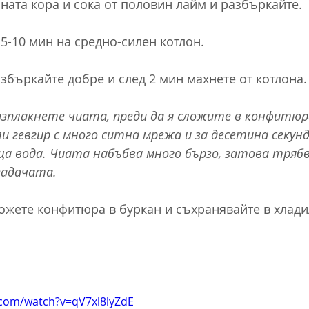
ната кора и сока от половин лайм и разбъркайте.
 5-10 мин на средно-силен котлон.
азбъркайте добре и след 2 мин махнете от котлона.
изплакнете чиата, преди да я сложите в конфитю
ли гевгир с много ситна мрежа и за десетина секун
а вода. Чиата набъбва много бързо, затова трябв
задачата.
ложете конфитюра в буркан и съхранявайте в хладил
.com/watch?v=qV7xl8lyZdE