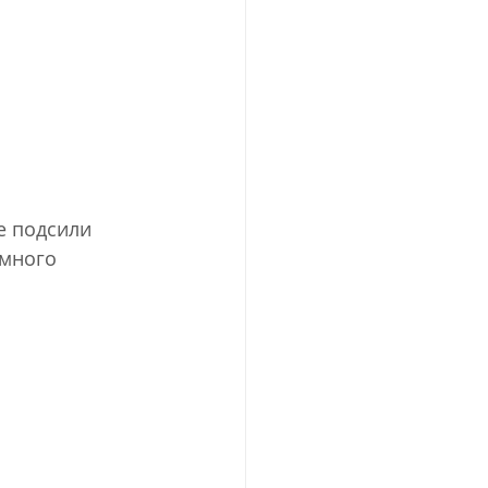
е подсили 
 много 