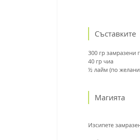
Съставките
300 гр замразени 
40 гр чиа
½ лайм (по желани
Магията
Изсипете замразен