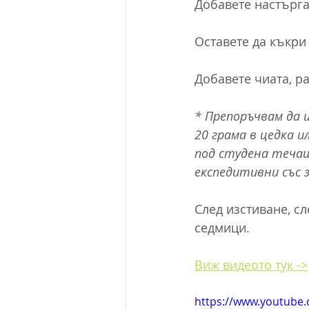
Добавете настърга
Оставете да къкри
Добавете чиата, р
* Препоръчвам да 
20 грама в цедка и
под студена течащ
експедитивни със 
След изстиване, с
седмици.
Виж видеото тук ->
https://www.youtube