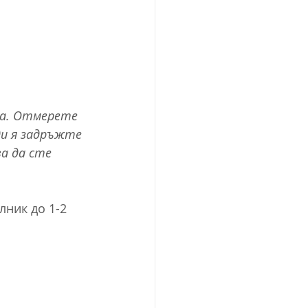
ра. Отмерете 
ди я задръжте 
а да сте 
ник до 1-2 