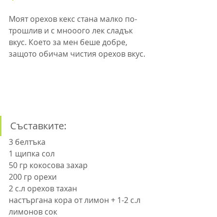
Моят орехов кекс стана малко по-
трошлив и с мнооого лек сладък 
вкус. Което за мен беше добре, 
защото обичам чистия орехов вкус.
Съставките:
3 белтъка
1 щипка сол
50 гр кокосова захар
200 гр орехи
2 с.л орехов тахан
настъргана кора от лимон + 1-2 с.л 
лимонов сок