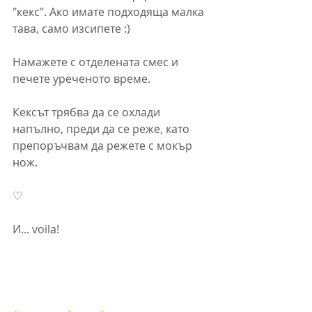
"кекс". Ако имате подходяща малка 
тава, само изсипете :)
Намажете с отделената смес и 
печете уреченото време.
Кексът трябва да се охлади 
напълно, преди да се реже, като 
препоръчвам да режете с мокър 
нож.
♡
И... voila!