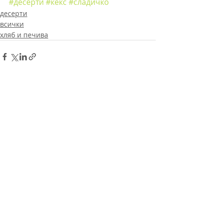
#десерти
#кекс
#сладичко
десерти
всички
хляб и печива
Последни публикации
Виж всички