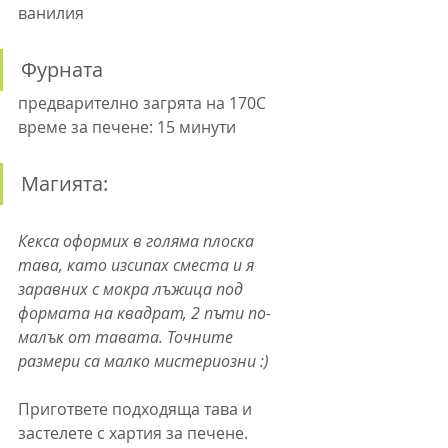
ванилия
Фурната
предварително загрята на 170C
време за печене: 15 минути
Магията:
Кекса оформих в голяма плоска 
тава, като изсипах сместа и я 
заравних с мокра лъжица под 
формата на квадрат, 2 пъти по-
малък от тавата. Точните 
размери са малко мистериозни :)
Пригответе подходяща тава и 
застелете с хартия за печене.