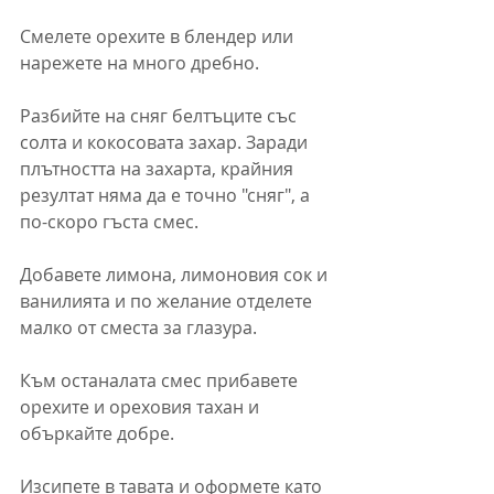
Смелете орехите в блендер или 
нарежете на много дребно.
Разбийте на сняг белтъците със 
солта и кокосовата захар. Заради 
плътността на захарта, крайния 
резултат няма да е точно "сняг", а 
по-скоро гъста смес. 
Добавете лимона, лимоновия сок и 
ванилията и по желание отделете 
малко от сместа за глазура.
Към останалата смес прибавете 
орехите и ореховия тахан и 
объркайте добре.
Изсипете в тавата и оформете като 