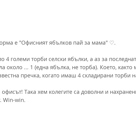
 форма е "Офисният ябълков пай за мама" ♡.
о 4 големи торби селски ябълки, а аз за последнат
а около ... 1 (една ябълка, не торба). Което, както 
звестна пречка, когато имаш 4 складирани торби н
 офисът! Така хем колегите са доволни и нахранени
. Win-win.