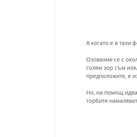
А когато е в тази
Озовахме се с окол
голям зор съм изял
предположите, е и
Но, на помощ идва
торбите намаляват