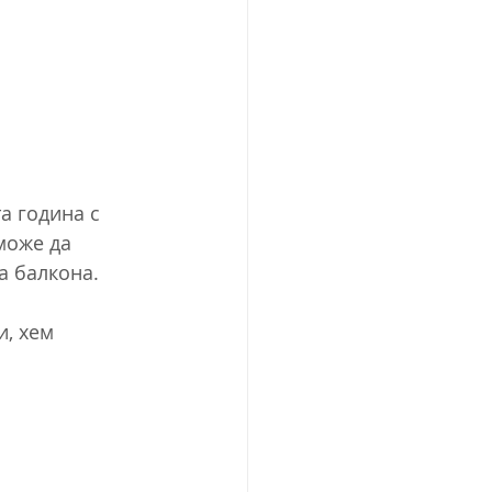
а година с 
може да 
а балкона.
, хем 