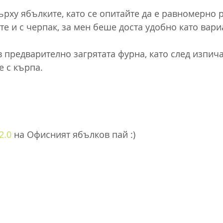
ърху ябълките, като се опитайте да е равномерно 
е и с черпак, за мен беше доста удобно като вари
в предварително загрятата фурна, като след изпича
е с кърпа.
2.0
 на Офисният ябълков пай :)