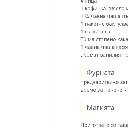
4 яйца
1 кофичка кисело 
1 
½
 чаена чаша п
1 пакетче бакпулв
1 с.л канела
50 мл стопено как
1 чаена чаша кафя
аромат ванилия п
Фурната
предварително заг
време за печене: 
Магията
Пригответе си тава