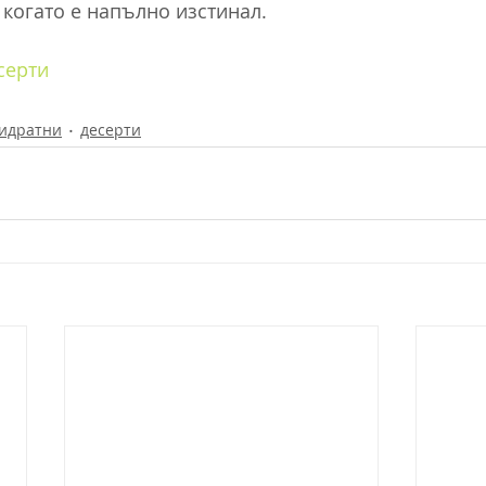
, когато е напълно изстинал.
серти
хидратни
десерти