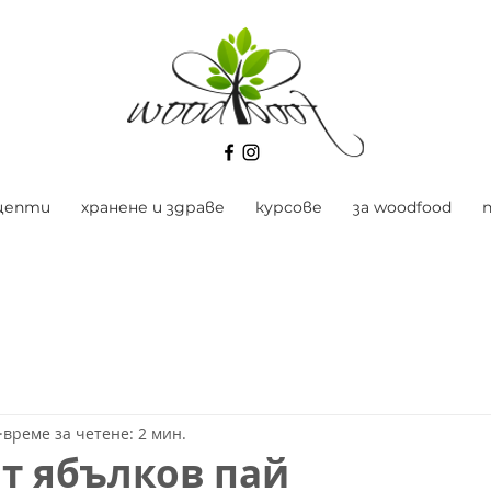
цепти
хранене и здраве
курсове
за woodfood
време за четене: 2 мин.
т ябълков пай