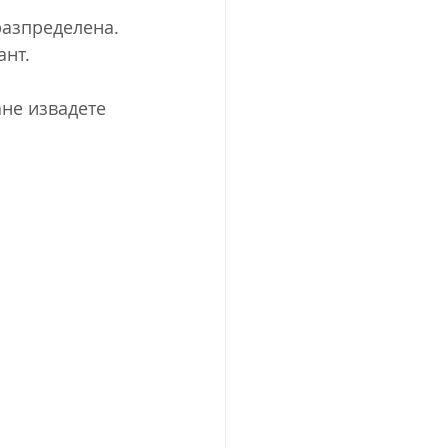
разпределена. 
ант.
не извадете 