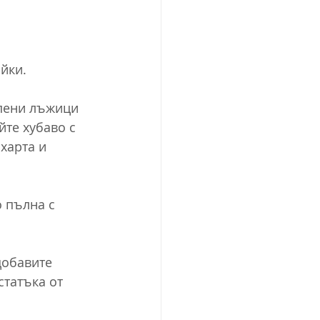
йки.
упени лъжици 
йте хубаво с 
харта и 
 пълна с 
добавите 
статъка от 