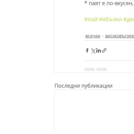
* паят е по-вкусен
#пай
#ябълки
#де
всички
високовъгле
Последни публикации