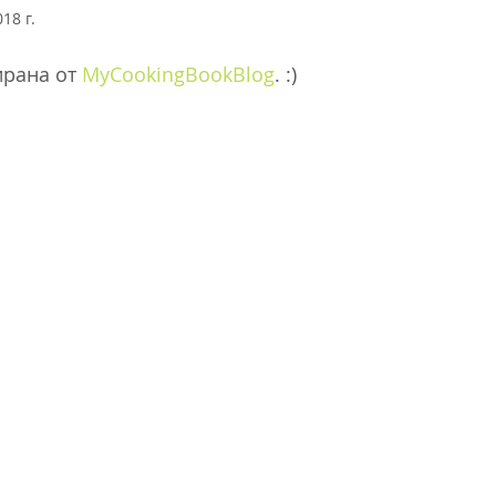
18 г.
ирана от 
MyCookingBookBlog
. :)