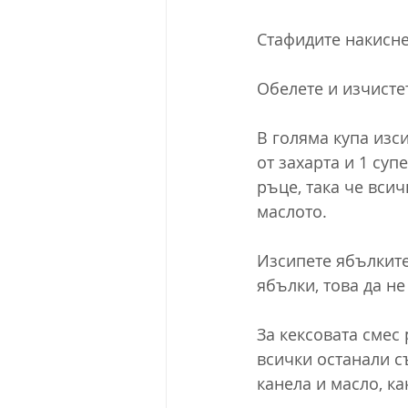
Стафидите накисне
Обелете и изчисте
В голяма купа изси
от захарта и 1 суп
ръце, така че всич
маслото.
Изсипете ябълките 
ябълки, това да не
За кексовата смес 
всички останали съ
канела и масло, ка