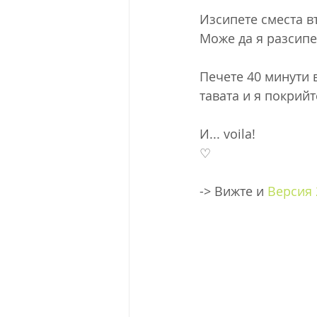
Изсипете сместа в
Може да я разсипет
Печете 40 минути 
тавата и я покрийт
И... voila! 
♡
-> Вижте и 
Версия 