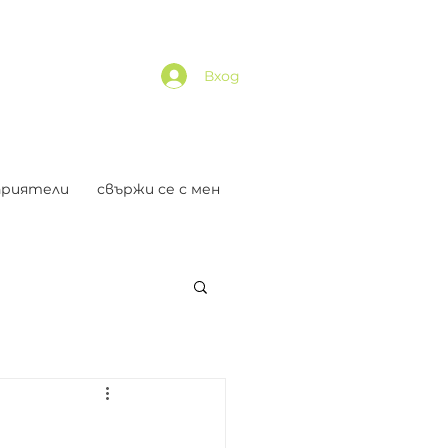
Вход
приятели
свържи се с мен