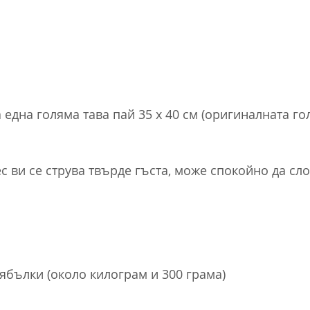
 една голяма тава пай 35 х 40 см (оригиналната го
с ви се струва твърде гъста, може спокойно да сло
 ябълки (около килограм и 300 грама)