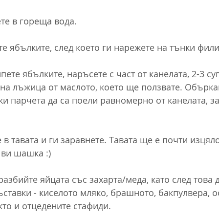
те в гореща вода.
те ябълките, след което ги нарежете на тънки фили
пете ябълките, наръсете с част от канелата, 2-3 с
ена лъжица от маслото, което ще ползвате. Обърка
ки парчета да са поели равномерно от канелата, за
в тавата и ги заравнете. Тавата ще е почти изцяло
 ви шашка :)
разбийте яйцата със захарта/меда, като след това 
ставки - киселото мляко, брашното, бакпулвера, о
кто и отцедените стафиди.