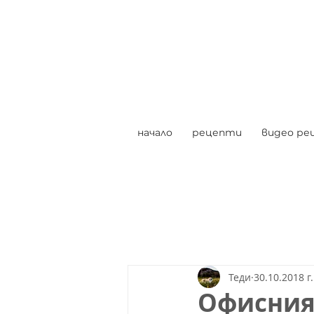
начало
рецепти
видео ре
Теди
30.10.2018 г.
Офисния