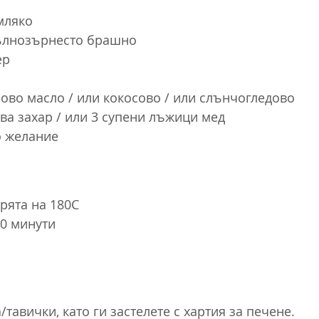
мляко
ълнозърнесто брашно
ер
аово масло / или кокосово / или слънчогледово
ва захар / или 3 супени лъжици мед
о желание
рята на 180C
40 минути
/тавички, като ги застелете с хартия за печене.