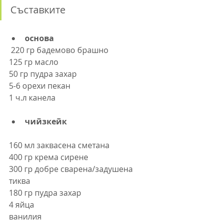
Съставките
основа
 220 гр бадемово брашно
125 гр масло
50 гр пудра захар
5-6 орехи пекан
1 ч.л канела
чийзкейк
160 мл заквасена сметана
400 гр крема сирене
300 гр добре сварена/задушена 
тиква
180 гр пудра захар
4 яйца
ванилия