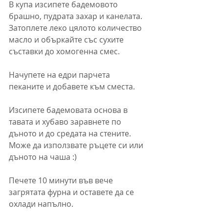
В купа изсипете бадемовото 
брашно, пудрата захар и канелата. 
Затоплете леко цялото количество 
масло и объркайте със сухите 
съставки до хомогенна смес.
Начупете на едри парчета 
пеканите и добавете към сместа. 
Изсипете бадемовата основа в 
тавата и хубаво заравнете по 
дъното и до средата на стените. 
Може да използвате ръцете си или 
дъното на чаша :)
Печете 10 минути във вече 
загрятата фурна и оставете да се 
охлади напълно.