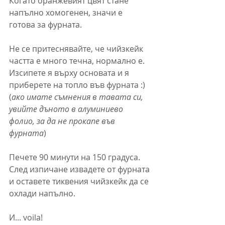
Когато оранжевият цвят стане 
напълно хомогенен, значи е 
готова за фурната.
Не се притеснявайте, че чийзкейк 
частта е много течна, нормално е. 
Изсипете я върху основата и я 
приберете на топло във фурната :)
(
ако имате съмнения в тавата си, 
увийте дъното в алуминиево 
фолио, за да не прокапе във 
фурната
)
Печете 90 минути на 150 градуса. 
След изпичане извадете от фурната 
и оставете тиквения чийзкейк да се 
охлади напълно.
И... voila! 