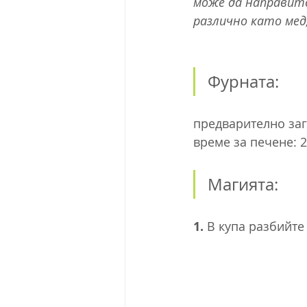
може да направит
различно като мед
Фурната:
предварително заг
време за печене: 
Магията:
1.
 В купа разбийте