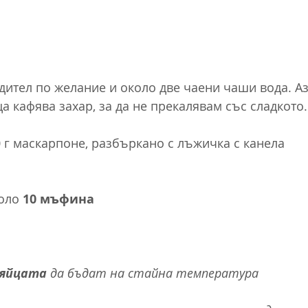
адител по желание и около две чаени чаши вода. Аз
а кафява захар, за да не прекалявам със сладкото.
0 г маскарпоне, разбъркано с лъжичка с канела
оло 
10 мъфина
яйцата
 да бъдат на стайна температура