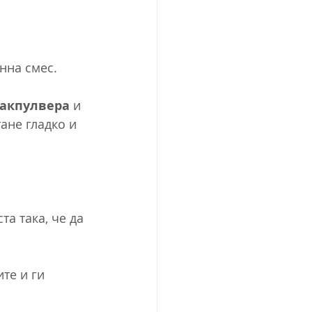
нна смес.
акпулвера 
и 
ане гладко и 
а така, че да 
те и ги 