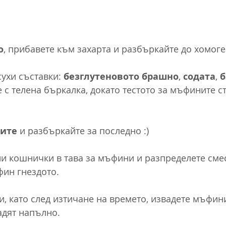
о
, прибавете към захарта и разбъркайте до хомоге
ухи съставки: 
безглутеновото брашно
, 
содата
, 
б
е с телена бъркалка, докато тестото за мъфините ст
хите
 и разбъркайте за последно :)
и кошнички в тава за мъфини и разпределете смест
фин гнездото.
и, като след изтичане на времето, извадете мъфини
адят напълно.