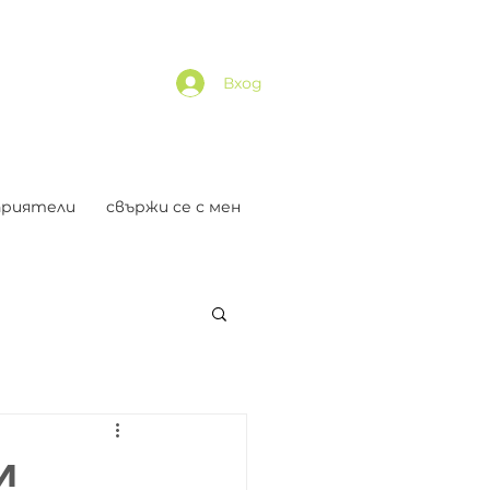
Вход
приятели
свържи се с мен
и