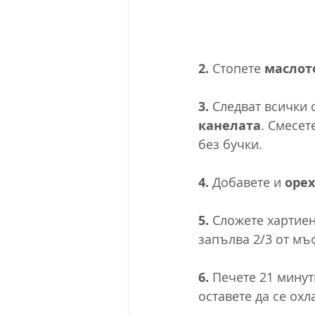
2.
Стопете 
маслот
3.
Следват всички с
канелата
. Смесет
без бучки.
4.
Добавете и 
оре
5.
Сложете хартиен
запълва 2/3 от мъ
6.
Печете 21 минут
оставете да се охл