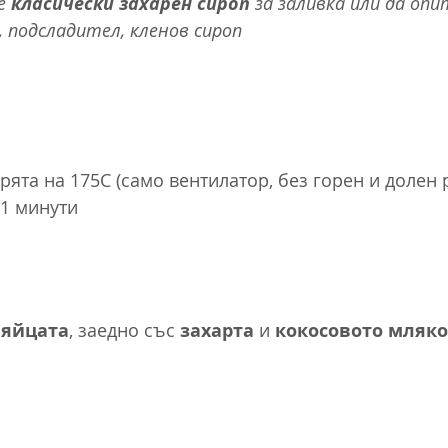
е 
класически захарен сироп 
за заливка или да оп
, подсладител, кленов сироп
рята на 175C (само вентилатор, без горен и долен 
21 минути
 яйцата
, заедно със 
захарта
 и 
кокосовото мляко