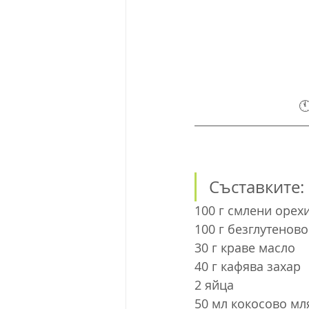
🕚
Съставките:
100 г смлени орех
100 г безглутеново
30 г краве масло
40 г кафява захар
2 яйца
50 мл кокосово мл