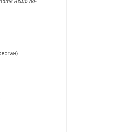
итате нещо по-
реотан)
.