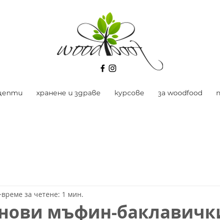
цепти
хранене и здраве
курсове
за woodfood
време за четене: 1 мин.
енови мъфин-баклавичк