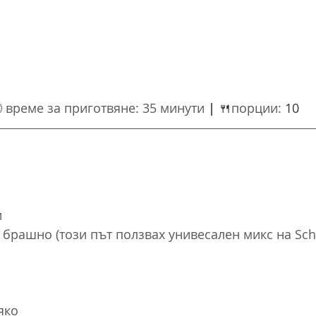
 
време за приготвяне:
 3
5 минути 
| 
🍴
порции: 
10
и
 брашно (този път ползвах унивесален микс на Sch
яко