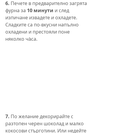
6. 
Печете в предварително загрята 
фурна за 
10 минути
 и след 
изпичане извадете и охладете. 
Сладките са по-вкусни напълно 
охладени и престояли поне 
няколко ча̀са.
7. 
По желание декорирайте с 
разтопен черен шоколад и малко 
кокосови стърготини. Или недейте 