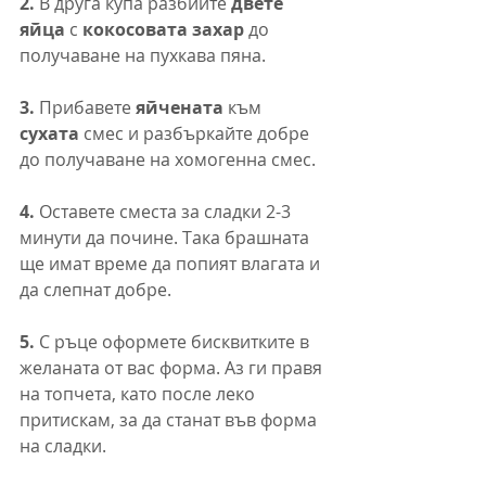
2. 
В друга купа разбийте
 двете 
яйца
 с 
кокосовата захар
 до 
получаване на пухкава пяна.
3. 
Прибавете
 яйчената
 към 
сухата
 смес и разбъркайте добре 
до получаване на хомогенна смес.
4. 
Оставете сместа за сладки 2-3 
минути да почине. Така брашната 
ще имат време да попият влагата и 
да слепнат добре.
5. 
С ръце оформете бисквитките в 
желаната от вас форма. Аз ги правя 
на топчета, като после леко 
притискам, за да станат във форма 
на сладки.