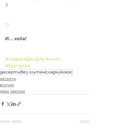
:)
♡
И... voila!
#сладки
#десерти
#кокос
#безглутен
десерти
без глутен
сладки
кокос
десерти
всички
леки закуски