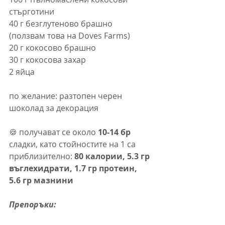
стърготини
40 г безглутеново брашно 
(ползвам това на Doves Farms)
20 г кокосово брашно
30 г кокосова захар
2 яйца
по желание: разтопен черен 
шоколад за декорация
🍪 получават се около 
10-14 бр
сладки, като стойностите на 1 са 
приблизително: 
80 калории, 5.3 гр 
въглехидрати, 1.7 гр протеин, 
5.6 гр мазнини
Препоръки: