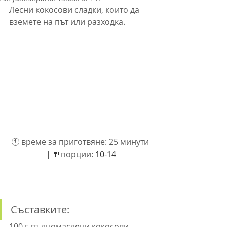
Лесни кокосови сладки, които да 
вземете на път или разходка.
🕚 
време за приготвяне: 
25 минути 
| 
🍴
порции: 
10-14
Съставките:
100 г пълномаслени кокосови 