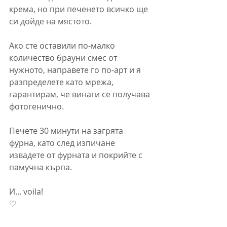
крема, но при печенето всичко ще 
си дойде на мястото.
Ако сте оставили по-малко 
количество брауни смес от 
нужното, направете го по-арт и я 
разпределете като мрежа, 
гарантирам, че винаги се получава 
фотогенично.
Печете 30 минути на загрята 
фурна, като след изпичане 
извадете от фурната и покрийте с 
памучна кърпа.
И... voila! 
♡