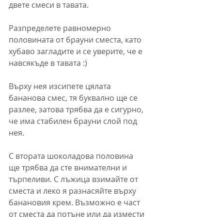
двете смеси в тавата.
Разпределете равномерно 
половината от брауни сместа, като 
хубаво загладите и се уверите, че е 
навсякъде в тавата :)
Върху нея изсипете цялата 
бананова смес, тя буквално ще се 
разлее, затова трябва да е сигурно, 
че има стабилен брауни слой под 
нея.
С втората шоколадова половина 
ще трябва да сте внимателни и 
търпеливи. С лъжица взимайте от 
сместа и леко я разнасяйте върху 
банановия крем. Възможно е част 
от сместа да потъне или да измести 