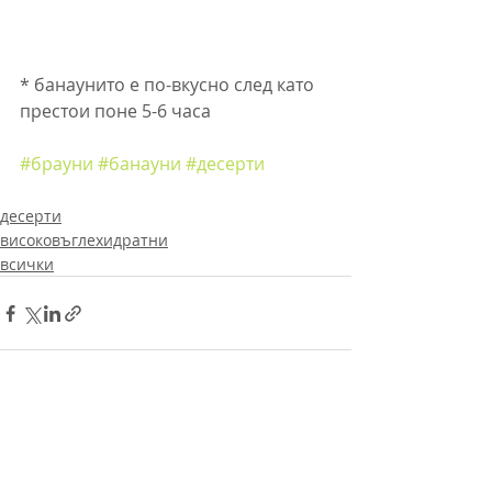
* банаунито е по-вкусно след като 
престои поне 5-6 часа
#брауни
#банауни
#десерти
десерти
високовъглехидратни
всички
Последни публикации
Виж всички