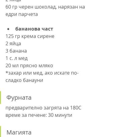
60 гр черен шоколад, нарязан на 
едри парчета
бананова част
125 гр крема сирене
2 яйца
3 банана
1 с. л мед
20 мл прясно мляко
*захар или мед, ако искате по-
сладко банауни
Фурната
предварително загрята на 180C
време за печене: 30 минути
Магията