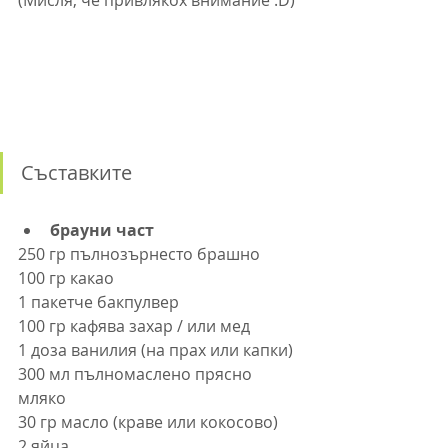
(Мисля, че привлякох внимание :D)
Съставките
брауни част
250 гр пълнозърнесто брашно
100 гр какао
1 пакетче бакпулвер
100 гр кафява захар / или мед
1 доза ванилия (на прах или капки)
300 мл пълномаслено прясно 
мляко
30 гр масло (краве или кокосово)
2 яйца