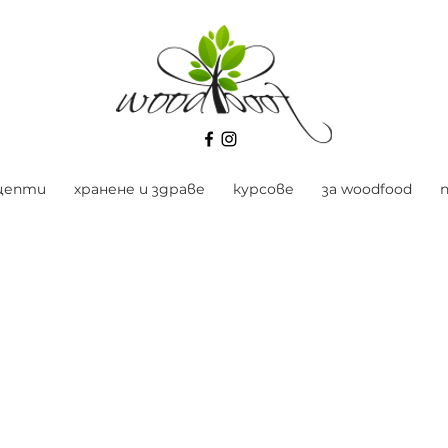
цепти
хранене и здраве
курсове
за woodfood