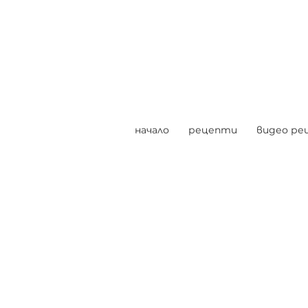
начало
рецепти
видео ре