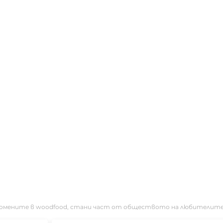
ромените в woodfood, стани част от обществото на любителите на